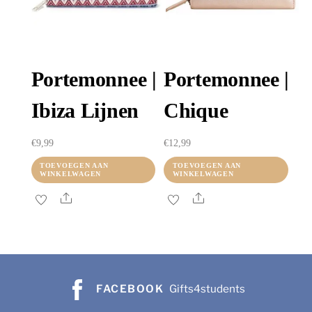
gekoze
worden
op
de
Portemonnee |
Portemonnee |
product
Ibiza Lijnen
Chique
€
9,99
€
12,99
TOEVOEGEN AAN
TOEVOEGEN AAN
WINKELWAGEN
WINKELWAGEN
Share
Share
FACEBOOK
Gifts4students