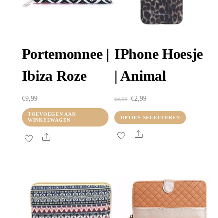
Portemonnee |
IPhone Hoesje
Ibiza Roze
| Animal
Oorspronkelijke
Huidige
€
9,99
€
2,99
€
6,99
prijs
prijs
TOEVOEGEN AAN
Dit
OPTIES SELECTEREN
WINKELWAGEN
was:
is:
product
Share
Share
€6,99.
€2,99.
heeft
meerder
variaties
Deze
optie
kan