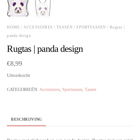
HOME
/
ACCESSOIRES
/
TASSEN
/
SPORTTASSEN
/ Rugtas |
panda design
Rugtas | panda design
€
8,99
Uitverkocht
CATEGORIEËN:
Accessoires
,
Sporttassen
,
Tassen
BESCHRIJVING