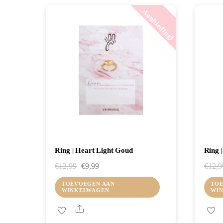
Aanbieding!
Ring | Heart Light Goud
Ring 
Oorspronkelijke
Huidige
€
12,99
€
9,99
€
12,9
prijs
prijs
TOEVOEGEN AAN
TOE
WINKELWAGEN
WI
was:
is:
€12,99.
€9,99.
Share