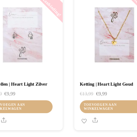
Aanbieding!
Aa
llen | Heart Light Zilver
Ketting | Heart Light Goud
Oorspronkelijke
Huidige
Oorspronkelijke
Huidige
9
€
9,99
€
13,99
€
9,99
prijs
prijs
prijs
prijs
VOEGEN AAN
TOEVOEGEN AAN
NKELWAGEN
WINKELWAGEN
was:
is:
was:
is:
€12,99.
€9,99.
€13,99.
€9,99.
Share
Share