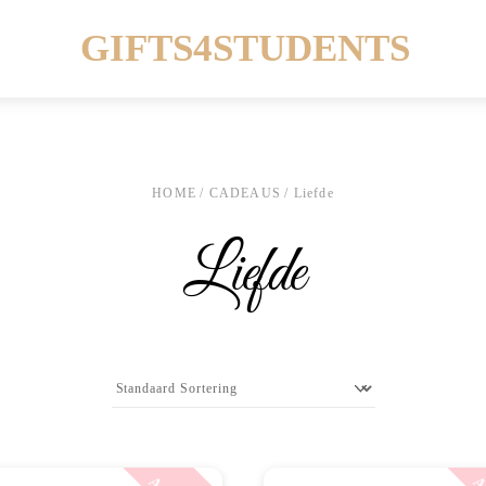
Menu
GIFTS4STUDENTS
HOME
/
CADEAUS
/ Liefde
Liefde