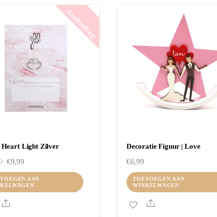
Aanbieding!
| Heart Light Zilver
Decoratie Figuur | Love
Oorspronkelijke
Huidige
9
€
9,99
€
6,99
prijs
prijs
VOEGEN AAN
TOEVOEGEN AAN
NKELWAGEN
WINKELWAGEN
was:
is:
€12,99.
€9,99.
Share
Share