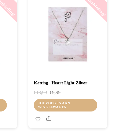
nbieding!
Aanbieding!
Ketting | Heart Light Zilver
Oorspronkelijke
Huidige
€
13,99
€
9,99
prijs
prijs
TOEVOEGEN AAN
WINKELWAGEN
was:
is:
€13,99.
€9,99.
Share