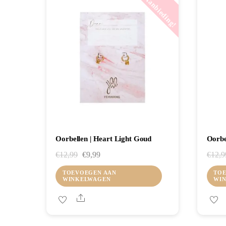
Aanbieding!
Oorbellen | Heart Light Goud
Oorbe
Oorspronkelijke
Huidige
€
12,99
€
9,99
€
12,9
prijs
prijs
TOEVOEGEN AAN
TOE
WINKELWAGEN
WI
was:
is:
€12,99.
€9,99.
Share