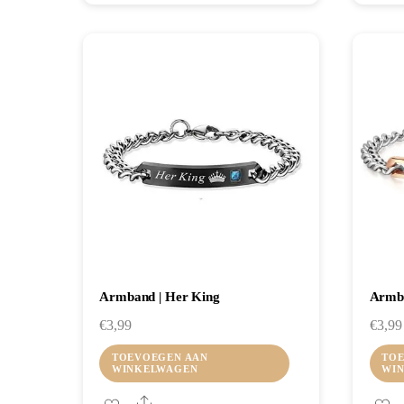
Armband | Her King
Armba
€
3,99
€
3,99
TOEVOEGEN AAN
TOE
WINKELWAGEN
WI
Share