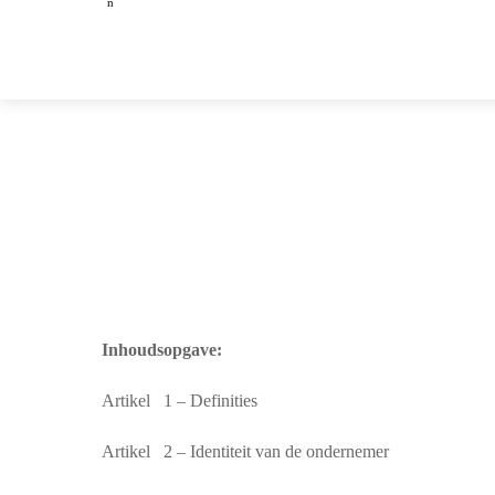
n
Skip
to
content
Inhoudsopgave:
Artikel 1 – Definities
Artikel 2 – Identiteit van de ondernemer