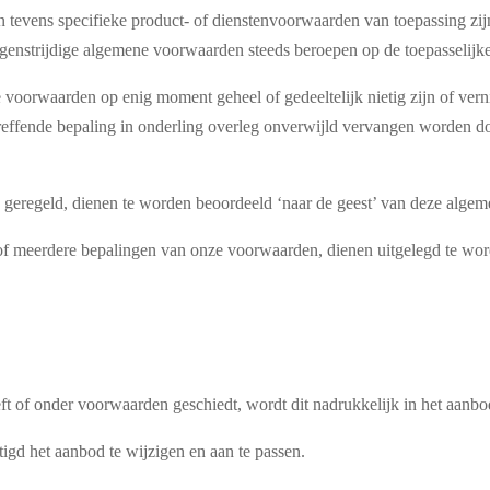
 tevens specifieke product- of dienstenvoorwaarden van toepassing zijn
genstrijdige algemene voorwaarden steeds beroepen op de toepasselijke
voorwaarden op enig moment geheel of gedeeltelijk nietig zijn of vern
reffende bepaling in onderling overleg onverwijld vervangen worden do
jn geregeld, dienen te worden beoordeeld ‘naar de geest’ van deze alg
of meerdere bepalingen van onze voorwaarden, dienen uitgelegd te wo
ft of onder voorwaarden geschiedt, wordt dit nadrukkelijk in het aanbo
igd het aanbod te wijzigen en aan te passen.