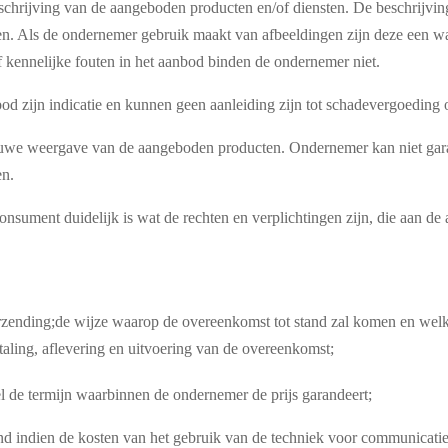
hrijving van de aangeboden producten en/of diensten. De beschrijvin
en. Als de ondernemer gebruik maakt van afbeeldingen zijn deze een
f kennelijke fouten in het aanbod binden de ondernemer niet.
nbod zijn indicatie en kunnen geen aanleiding zijn tot schadevergoeding
ouwe weergave van de aangeboden producten. Ondernemer kan niet gar
en.
nsument duidelijk is wat de rechten en verplichtingen zijn, die aan de
verzending;de wijze waarop de overeenkomst tot stand zal komen en welk
taling, aflevering en uitvoering van de overeenkomst;
l de termijn waarbinnen de ondernemer de prijs garandeert;
and indien de kosten van het gebruik van de techniek voor communicat