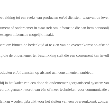
trekking tot een reeks van producten en/of diensten, waarvan de leverin
sument of ondernemer in staat stelt om informatie die aan hem persoonlij
eslagen informatie mogelijk maakt.
ent om binnen de bedenktijd af te zien van de overeenkomst op afstand
ng die de ondernemer ter beschikking stelt die een consument kan invul
producten en/of diensten op afstand aan consumenten aanbiedt;
ij in het kader van een door de ondernemer georganiseerd systeem voor
 gebruik gemaakt wordt van één of meer technieken voor communicatie o
dat kan worden gebruikt voor het sluiten van een overeenkomst, zonder 