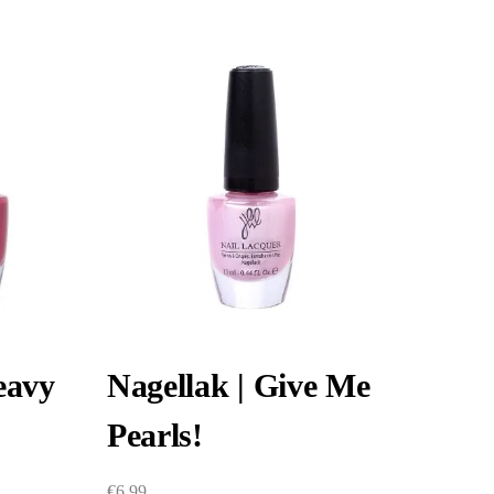
eavy
Nagellak | Give Me
Pearls!
€
6,99