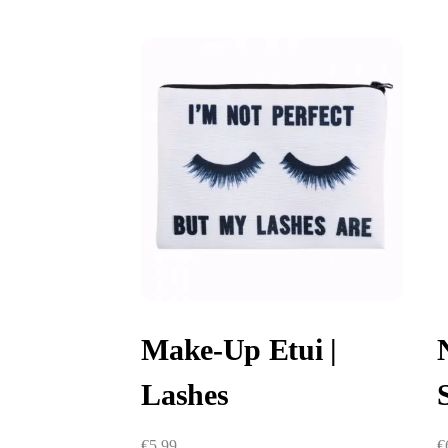
Make-Up Etui |
Lashes
€
5,99
€