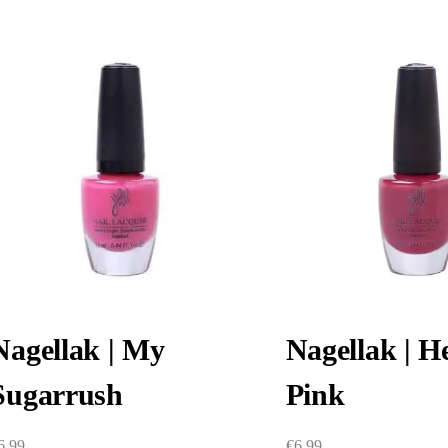
Nagellak | My
Nagellak | H
Sugarrush
Pink
6,99
€
6,99