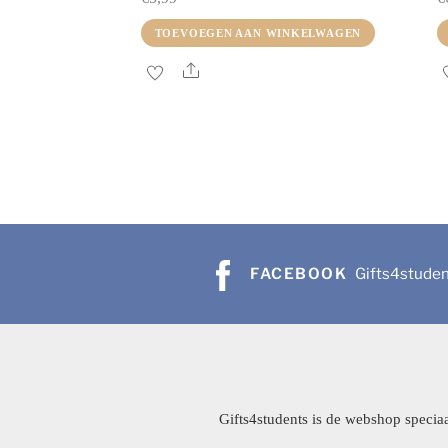
TOEVOEGEN AAN WINKELWAGEN
Share
FACEBOOK
Gifts4stude
Gifts4students is de webshop speciaa