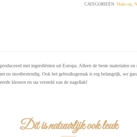
sparkle
CATEGORIEËN:
Make-up
,
N
aantal
roduceerd met ingrediënten uit Europa. Alleen de beste materialen en n
m en stootbestendig. Ook het gebruiksgemak is erg belangrijk, we gara
eerde kleuren en sta versteld van de nagellak!
Dit is natuurlijk ook leuk