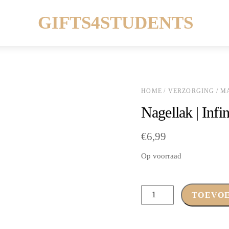
Menu
GIFTS4STUDENTS
HOME
/
VERZORGING
/
M
Nagellak | Infin
€
6,99
Op voorraad
Nagellak
TOEVO
|
Infinite