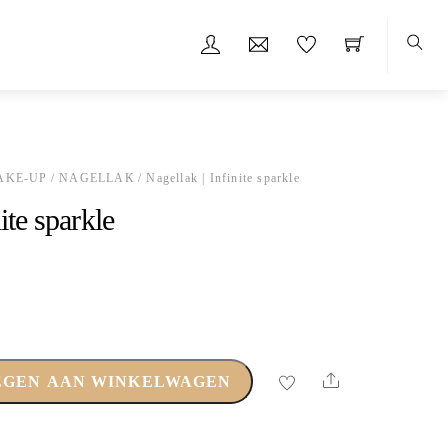
Zoeke
AKE-UP
/
NAGELLAK
/ Nagellak | Infinite sparkle
ite sparkle
Share
EGEN AAN WINKELWAGEN