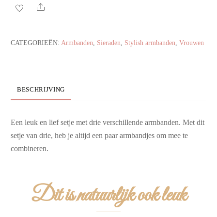
aantal
Share
CATEGORIEËN:
Armbanden
,
Sieraden
,
Stylish armbanden
,
Vrouwen
BESCHRIJVING
Een leuk en lief setje met drie verschillende armbanden. Met dit
setje van drie, heb je altijd een paar armbandjes om mee te
combineren.
Dit is natuurlijk ook leuk