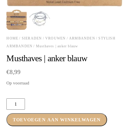
HOME
/
SIERADEN
/
VROUWEN
/
ARMBANDEN
/
STYLISH
ARMBANDEN
/ Musthaves | anker blauw
Musthaves | anker blauw
€
8,99
Op voorraad
Musthaves
|
anker
TOEVOEGEN AAN WINKELWAGEN
blauw