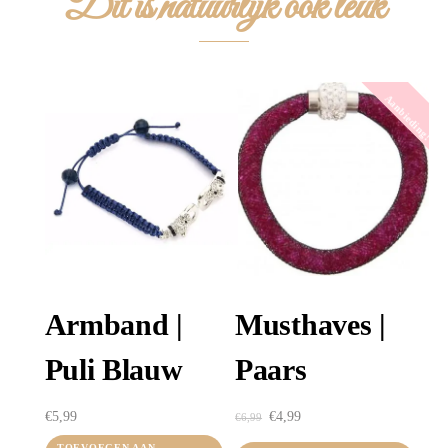
Dit is natuurlijk ook leuk
Aanbieding!
Armband |
Musthaves |
Puli Blauw
Paars
Oorspronkelijke
Huidige
€
5,99
€
4,99
€
6,99
prijs
prijs
TOEVOEGEN AAN