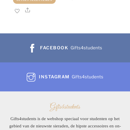
heeft
was:
is:
product
Share
meerder
€5,99.
€2,99.
heeft
variaties
meerdere
Deze
variaties.
optie
Deze
kan
optie
FACEBOOK
Gifts4students
gekoze
kan
worden
gekozen
op
worden
de
INSTAGRAM
Gifts4students
op
product
de
productpagina
Gifts4students
Gifts4students is de webshop speciaal voor studenten op het
gebied van de nieuwste sieraden, de hipste accessoires en on-