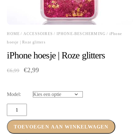
HOME
/
ACCESSOIRES
/
IPHONE-BESCHERMING
/ iPhone
hoesje | Roze glitters
iPhone hoesje | Roze glitters
Oorspronkelijke
Huidige
€
2,99
€
6,99
prijs
prijs
was:
is:
€6,99.
€2,99.
Model:
iPhone
hoesje
|
TOEVOEGEN AAN WINKELWAGEN
Roze