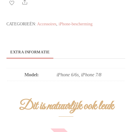
glitters
Share
aantal
CATEGORIEËN:
Accessoires
,
iPhone-bescherming
EXTRA INFORMATIE
Model:
iPhone 6/6s, iPhone 7/8
Dit is natuurlijk ook leuk