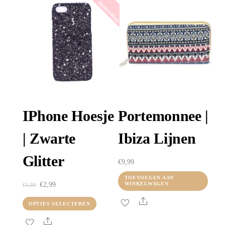
Aanbieding!
IPhone Hoesje
Portemonnee |
| Zwarte
Ibiza Lijnen
Glitter
€
9,99
TOEVOEGEN AAN
Oorspronkelijke
Huidige
€
2,99
WINKELWAGEN
€
5,99
prijs
prijs
Share
Dit
OPTIES SELECTEREN
was:
is:
product
Share
€5,99.
€2,99.