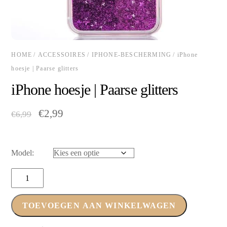
HOME
/
ACCESSOIRES
/
IPHONE-BESCHERMING
/ iPhone
hoesje | Paarse glitters
iPhone hoesje | Paarse glitters
Oorspronkelijke
Huidige
€
2,99
€
6,99
prijs
prijs
was:
is:
€6,99.
€2,99.
Model:
iPhone
hoesje
|
TOEVOEGEN AAN WINKELWAGEN
Paarse