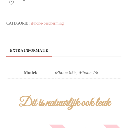
glitters
Share
aantal
CATEGORIE:
iPhone-bescherming
EXTRA INFORMATIE
Model:
iPhone 6/6s, iPhone 7/8
Dit is natuurlijk ook leuk