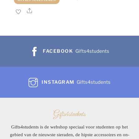
heeft
was:
is:
product
Share
meerder
€6,99.
€2,99.
heeft
variaties
meerdere
Deze
variaties.
optie
Deze
kan
optie
FACEBOOK
Gifts4students
gekoze
kan
worden
gekozen
op
worden
de
INSTAGRAM
Gifts4students
op
product
de
productpagina
Gifts4students
Gifts4students is de webshop speciaal voor studenten op het
gebied van de nieuwste sieraden, de hipste accessoires en on-