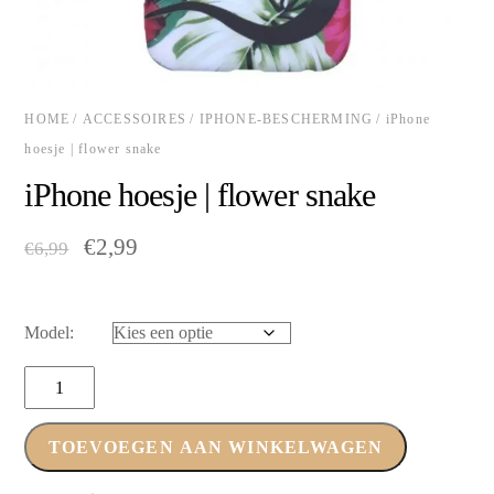
HOME
/
ACCESSOIRES
/
IPHONE-BESCHERMING
/ iPhone
hoesje | flower snake
iPhone hoesje | flower snake
Oorspronkelijke
Huidige
€
2,99
€
6,99
prijs
prijs
was:
is:
€6,99.
€2,99.
Model:
iPhone
hoesje
|
TOEVOEGEN AAN WINKELWAGEN
flower