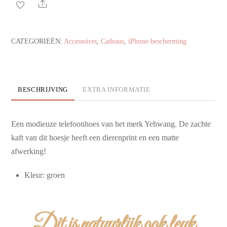
snake
Share
aantal
CATEGORIEËN:
Accessoires
,
Cadeaus
,
iPhone-bescherming
BESCHRIJVING
EXTRA INFORMATIE
Een modieuze telefoonhoes van het merk Yehwang. De zachte
kaft van dit hoesje heeft een dierenprint en een matte
afwerking!
Kleur: groen
Dit is natuurlijk ook leuk