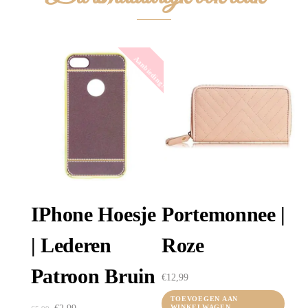
Aanbieding!
IPhone Hoesje
Portemonnee |
| Lederen
Roze
Patroon Bruin
€
12,99
TOEVOEGEN AAN
Oorspronkelijke
Huidige
WINKELWAGEN