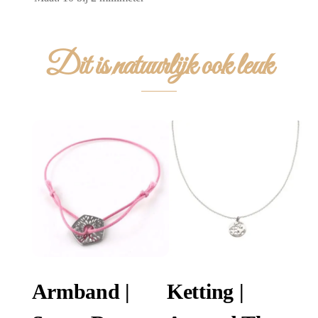
Dit is natuurlijk ook leuk
Armband |
Ketting |