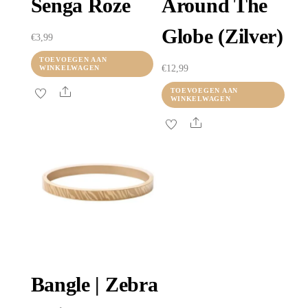
Senga Roze
Around The
Globe (zilver)
€
3,99
TOEVOEGEN AAN
€
12,99
WINKELWAGEN
Share
TOEVOEGEN AAN
WINKELWAGEN
Share
Bangle | Zebra