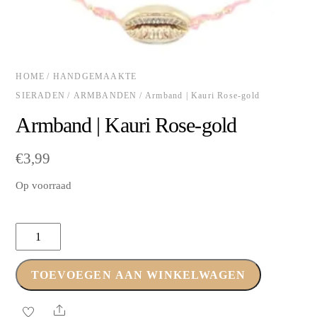
HOME
/
HANDGEMAAKTE
SIERADEN
/
ARMBANDEN
/ Armband | Kauri Rose-gold
Armband | Kauri Rose-gold
€
3,99
Op voorraad
Armband
|
Kauri
TOEVOEGEN AAN WINKELWAGEN
Rose-
gold
Share