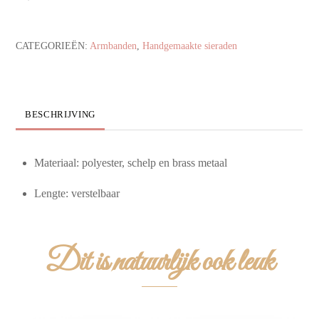
aantal
CATEGORIEËN:
Armbanden
,
Handgemaakte sieraden
BESCHRIJVING
Materiaal: polyester, schelp en brass metaal
Lengte: verstelbaar
Dit is natuurlijk ook leuk